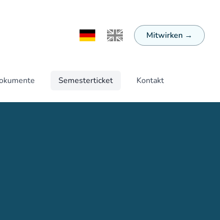
Mitwirken
→
Ändere Sprache zu Deutsch
Switch Language to English
Dokumente
Semesterticket
Kontakt